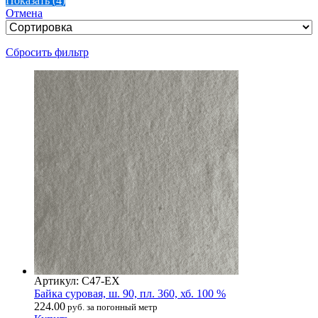
Показать
(
4
)
Отмена
Сбросить фильтр
Артикул: С47-ЕХ
Байка суровая, ш. 90, пл. 360, хб. 100 %
224.00
руб. за погонный метр