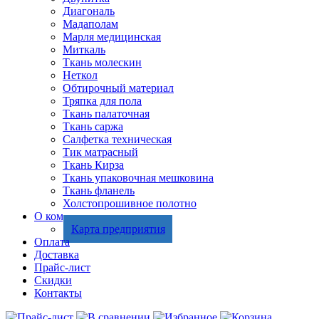
Диагональ
Мадаполам
Марля медицинская
Миткаль
Ткань молескин
Неткол
Обтирочный материал
Тряпка для пола
Ткань палаточная
Ткань саржа
Салфетка техническая
Тик матрасный
Ткань Кирза
Ткань упаковочная мешковина
Ткань фланель
Холстопрошивное полотно
О компании
Карта предприятия
Оплата
Доставка
Прайс-лист
Скидки
Контакты