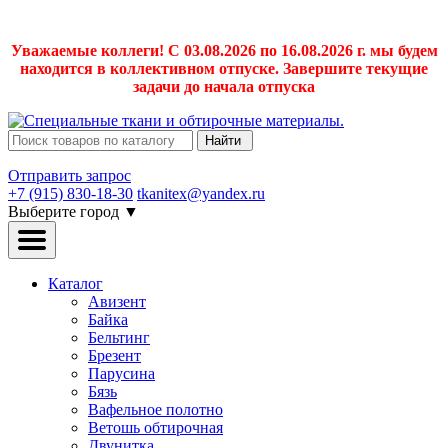
Уважаемые коллеги! С 03.08.2026 по 16.08.2026 г. мы будем
находится в коллективном отпуске. Завершите текущие
задачи до начала отпуска
Найти
Отправить запрос
+7 (915) 830-18-30
tkanitex@yandex.ru
Выберите город
▼
Каталог
Авизент
Байка
Бельтинг
Брезент
Парусина
Бязь
Вафельное полотно
Ветошь обтирочная
Двунитка