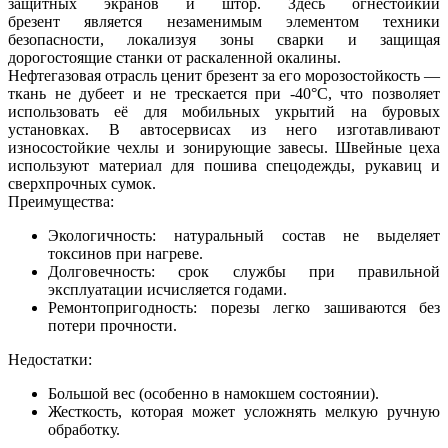
защитных экранов и штор. Здесь огнестойкий
брезент является незаменимым элементом техники
безопасности, локализуя зоны сварки и защищая
дорогостоящие станки от раскаленной окалины.
Нефтегазовая отрасль ценит брезент за его морозостойкость —
ткань не дубеет и не трескается при -40°C, что позволяет
использовать её для мобильных укрытий на буровых
установках. В автосервисах из него изготавливают
износостойкие чехлы и зонирующие завесы. Швейные цеха
используют материал для пошива спецодежды, рукавиц и
сверхпрочных сумок.
Преимущества:
Экологичность: натуральный состав не выделяет
токсинов при нагреве.
Долговечность: срок службы при правильной
эксплуатации исчисляется годами.
Ремонтопригодность: порезы легко зашиваются без
потери прочности.
Недостатки:
Большой вес (особенно в намокшем состоянии).
Жесткость, которая может усложнять мелкую ручную
обработку.