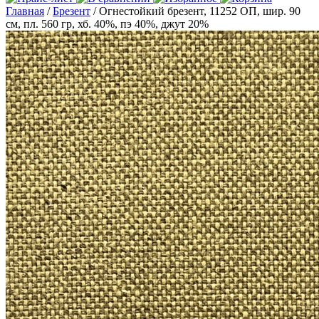
Главная
/
Брезент
/ Огнестойкий брезент, 11252 ОП, шир. 90
см, пл. 560 гр, хб. 40%, пэ 40%, джут 20%