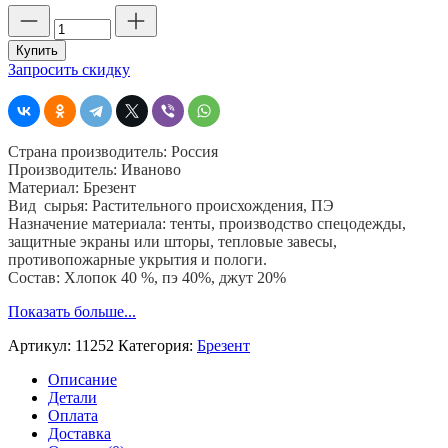
Количество
товара
Огнестойкий
Купить
брезент,
Запросить скидку
11252
ОП,
шир.
90
Страна производитель: Россия
см,
Производитель: Иваново
пл.
Материал: Брезент
560
Вид сырья: Растительного происхождения, ПЭ
гр,
Назначение материала: тенты, производство спецодежды,
хб.
защитные экраны или шторы, тепловые завесы,
40%,
противопожарные укрытия и пологи.
пэ
Состав: Хлопок 40 %, пэ 40%, джут 20%
40%,
джут
Показать больше...
20%
Артикул:
11252
Категория:
Брезент
Описание
Детали
Оплата
Доставка