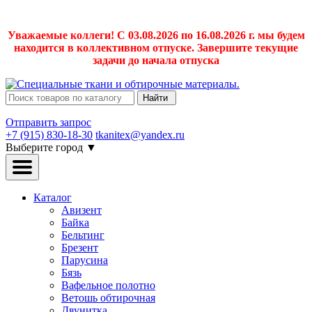
Уважаемые коллеги! С 03.08.2026 по 16.08.2026 г. мы будем
находится в коллективном отпуске. Завершите текущие
задачи до начала отпуска
Найти
Отправить запрос
+7 (915) 830-18-30
tkanitex@yandex.ru
Выберите город
▼
Каталог
Авизент
Байка
Бельтинг
Брезент
Парусина
Бязь
Вафельное полотно
Ветошь обтирочная
Двунитка