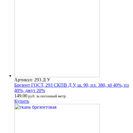
Артикул: 293 Д У
Брезент ГОСТ, 293 СКПВ Д У, ш. 90, пл. 380, хб 40%, пэ
40%, джут 20%
149.00
руб. за погонный метр
Купить