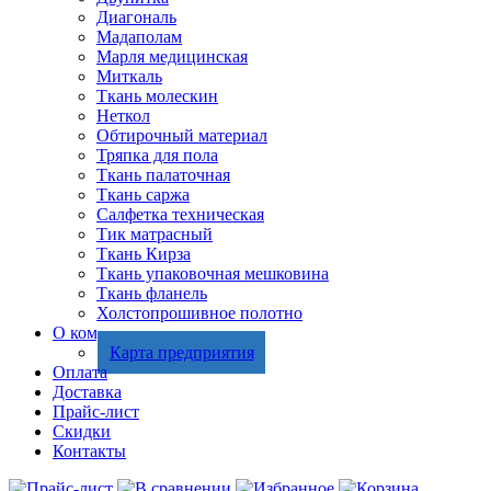
Диагональ
Мадаполам
Марля медицинская
Миткаль
Ткань молескин
Неткол
Обтирочный материал
Тряпка для пола
Ткань палаточная
Ткань саржа
Салфетка техническая
Тик матрасный
Ткань Кирза
Ткань упаковочная мешковина
Ткань фланель
Холстопрошивное полотно
О компании
Карта предприятия
Оплата
Доставка
Прайс-лист
Скидки
Контакты