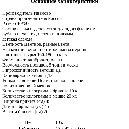
Основные характеристики
Производитель Иваново
Страна производитель Россия
Размер 40*60
Состав сырья изделия секонд-хенд из фланели:
рубашки, халаты, пеленки, пижамы,
детская одежда
Цветность Цветное, разные цвета
Назначение ветоши обтирочный материал
Плотность сырья 160-180 гр.кв.м.
Форма поставкибрикет, мешки
Возможность поставок 5 тонн в месяц
Гигроскопичность ветоши Да
Капилярность ветоши Да
Упаковка ветоши Полиэтиленовая пленка,
полиэтиленовый мешок
Количество килограмм в брикете 10 кг.
Количество килограмм в мешке 20 кг.
Ширина брикета (см) 45
Длинна брикета (см) 45
Высота брикета (см) 20
Вес
10 кг
Габариты
45 × 45 × 20 см