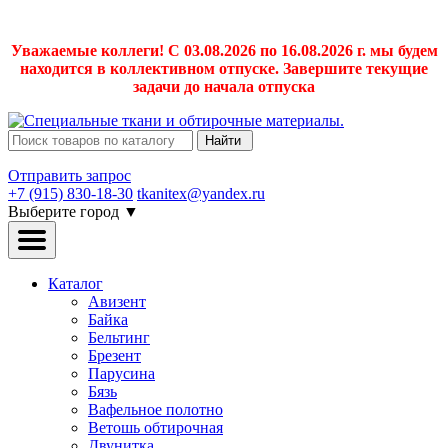
Уважаемые коллеги! С 03.08.2026 по 16.08.2026 г. мы будем
находится в коллективном отпуске. Завершите текущие
задачи до начала отпуска
Найти
Отправить запрос
+7 (915) 830-18-30
tkanitex@yandex.ru
Выберите город
▼
Каталог
Авизент
Байка
Бельтинг
Брезент
Парусина
Бязь
Вафельное полотно
Ветошь обтирочная
Двунитка