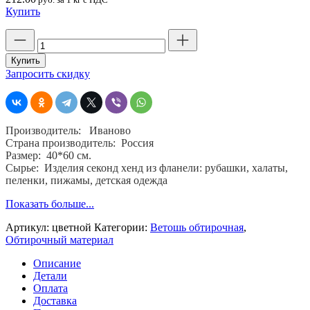
Купить
Количество
товара
Ветошь
Купить
фланель,
Запросить скидку
секонд-
хенд,
крупный
лоскут,
Производитель: Иваново
40х60,
Страна производитель: Россия
брикет
Размер: 40*60 см.
10
Сырье: Изделия секонд хенд из фланели: рубашки, халаты,
кг.
пеленки, пижамы, детская одежда
цветной,
ГОСТ
Показать больше...
4643-
75
Артикул:
цветной
Категории:
Ветошь обтирочная
,
Обтирочный материал
Описание
Детали
Оплата
Доставка