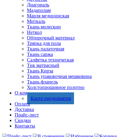
Диагональ
Мадаполам
Марля медицинская
Миткаль
Ткань молескин
Неткол
Обтирочный материал
Тряпка для пола
Ткань палаточная
Ткань саржа
Салфетка техническая
Тик матрасный
Ткань Кирза
Ткань упаковочная мешковина
Ткань фланель
Холстопрошивное полотно
О компании
Карта предприятия
Оплата
Доставка
Прайс-лист
Скидки
Контакты